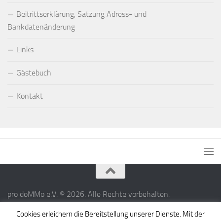
Beitrittserklärung, Satzung Adress- und
Bankdatenänderung
Links
Gästebuch
Kontakt
pro doMMo e.V. © 2026. Alle Rechte vorbehalten.
Präsentiert von
- Entworfen mit dem
Hueman-Theme
Cookies erleichern die Bereitstellung unserer Dienste. Mit der